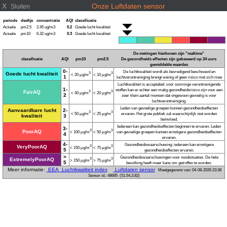
X
Onze Luftdaten sensor
Sluiten
periode
deeltje
concentratie
AQI
classificatie
Actuele
pm2.5
2.45 ug/m3
0.2
Goede lucht kwaliteit
Actuele
pm10
6.32 ug/m3
0.3
Goede lucht kwaliteit
De metingen hierboven zijn "realtime"
classificatie
AQI
pm10
pm2.5
De gezondheids effecten zijn gebaseerd op
24 uurs
gemiddelde
waardes
0-
De luchtkwaliteit wordt als bevredigend beschouwd en
Goede lucht kwaliteit
3
3
< 20 μg/m
< 10 μg/m
1
luchtverontreiniging brengt weinig of geen risico met zich mee
Luchtkwaliteit is acceptabel; voor sommige verontreinigende
1-
stoffen kan er echter een matig gezondheidsrisico zijn voor een
FairAQ
3
3
< 40 μg/m
< 20 μg/m
2
zeer klein aantal mensen dat ongewoon gevoelig is voor
luchtverontreiniging.
Leden van gevoelige groepen kunnen gezondheidseffecten
Aanvaardbare lucht
2-
3
3
< 50 μg/m
< 25 μg/m
ervaren. Het grote publiek zal waarschijnlijk niet worden
kwaliteit
3
beïnvloed.
Iedereen kan gezondheidseffecten beginnen te ervaren. Leden
3-
3
3
PoorAQ
< 100 μg/m
< 50 μg/m
van gevoelige groepen kunnen ernstigere gezondheidseffecten
4
ervaren.
4-
Gezondheidswaarschuwing: iedereen kan ernstigere
VeryPoorAQ
3
3
< 150 μg/m
< 75 μg/m
5
gezondheidseffecten ervaren.
>
Gezondheidswaarschuwingen voor noodsituaties. De hele
ExtremelyPoorAQ
3
3
> 150 μg/m
> 75 μg/m
5
bevolking heeft meer kans om getroffen te worden.
Meer informatie:
EEA Luchtkwaliteit index
Luftdaten sensor
Meetgegevens van: 04-08-2026 23:38
Sensor id.: 48685 (51.54,3.82)