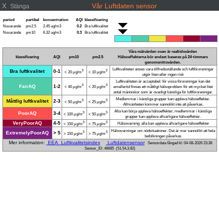
X
Vår Luftdaten sensor
Stänga
period
partikel
koncentration
AQI
klassificering
Nuvarande
pm2.5
2.45 ug/m3
0.2
Bra luftkvalitet
Nuvarande
pm10
6.32 ug/m3
0.3
Bra luftkvalitet
Våra mätvärden ovan är realtidsvärden
klassificering
AQI
pm10
pm2.5
Hälsoeffekterna bör endast baseras på 24-timmars
genomsnittsvärden.
Luftkvaliteten anses vara tillfredsställande och luftföroreningar
Bra luftkvalitet
0-1
3
3
< 20 μg/m
< 10 μg/m
utgör liten eller ingen risk
Luftkvaliteten är acceptabel; för vissa föroreningar kan det
3
3
FairAQ
1-2
< 40 μg/m
< 20 μg/m
emellertid finnas ett måttligt hälsoproblem för ett mycket litet
antal människor som är ovanligt känsliga för luftföroreningar.
Medlemmar i känsliga grupper kan uppleva hälsoeffekter.
Måttlig luftkvalitet
2-3
3
3
< 50 μg/m
< 25 μg/m
Allmänheten kommer sannolikt inte att påverkas.
Alla kan börja uppleva hälsoeffekter; medlemmar i känsliga
PoorAQ
3-4
3
3
< 100 μg/m
< 50 μg/m
grupper kan uppleva allvarligare hälsoeffekter.
VeryPoorAQ
4-5
3
3
Hälsovarning: alla kan uppleva allvarligare hälsoeffekter
< 150 μg/m
< 75 μg/m
Hälsovarningar om nödsituationer. Det är mer sannolikt att hela
ExtremelyPoorAQ
> 5
3
3
> 150 μg/m
> 75 μg/m
befolkningen påverkas
Mer information:
EEA Luftkvalitetsindex
Luftdatensensor
Sensordata fångad kl: 04-08-2026 23:38
Sensor_ID: 48685 (51.54,3.82)