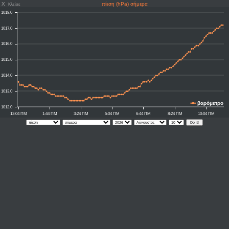
X
πίεση (hPa) σήμερα
Κλείσε