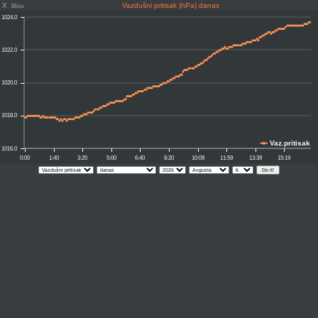
X
Vazdušni pritisak (hPa) danas
Blizu