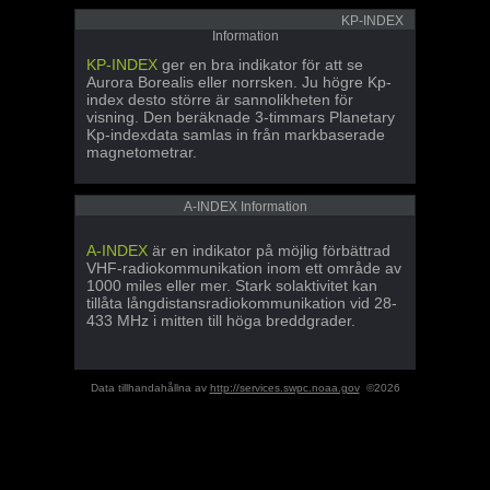
KP-INDEX
Information
KP-INDEX
ger en bra indikator för att se
Aurora Borealis eller norrsken. Ju högre Kp-
index desto större är sannolikheten för
visning. Den beräknade 3-timmars Planetary
Kp-indexdata samlas in från markbaserade
magnetometrar.
A-INDEX Information
A-INDEX
är en indikator på möjlig förbättrad
VHF-radiokommunikation inom ett område av
1000 miles eller mer. Stark solaktivitet kan
tillåta långdistansradiokommunikation vid 28-
433 MHz i mitten till höga breddgrader.
Data tillhandahållna av
http://services.swpc.noaa.gov
©2026