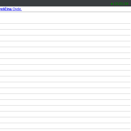
13:21:34
veličina
Ovde.