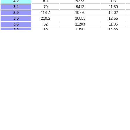
4.2
8.1
9273
11:51
3.4
70
9412
11:59
2.5
118.7
10770
12:02
3.5
210.2
10853
12:55
3.6
32
11203
11:05
2.8
10
11541
12:32
3.1
3
11636
12:01
3.9
10
11671
12:04
3
10
12062
12:16
2.7
27.8
12113
12:41
3.1
21.9
12268
10:46