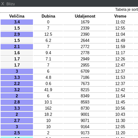
X
Blizu
Tabela je sor
Veličina
Dubina
Udaljenost
Vreme
3.4
0
1679
11:02
1.5
7
2339
12:55
2.9
12.5
2390
11:04
1.5
6.2
2644
11:49
2.1
7
2772
11:59
1.6
9.4
2778
11:17
1.7
7.1
2949
12:26
1.7
7
2955
12:47
3
6
6709
12:37
3.3
4.8
7186
11:53
2.2
0.6
7673
12:37
3.2
41.9
8215
12:42
2
6
8349
11:54
2.8
10.1
8593
11:45
3.3
162
8730
10:56
2
18.2
9001
10:43
2.7
10
9071
11:30
3
10
9164
12:05
2.5
2
9173
11:20