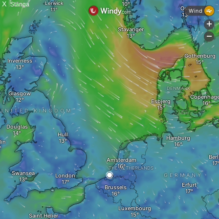
X
Stänga