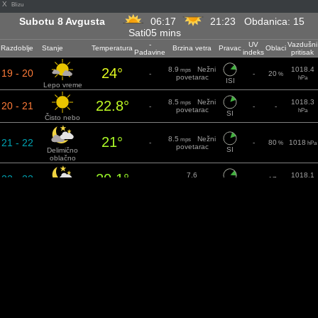
X
Blizu
Subotu 8 Avgusta
06:17
21:23 Obdanica: 15
Sati05 mins
-
UV
Vazdušni
Razdoblje
Stanje
Temperatura
Brzina vetra
Pravac
Oblaci
Padavine
indeks
pritisak
24°
8.9
Nežni
1018.4
mps
19 - 20
-
-
20
%
povetarac
hPa
ISI
Lepo vreme
22.8°
8.5
Nežni
1018.3
mps
20 - 21
-
-
-
povetarac
hPa
SI
Čisto nebo
21°
8.5
Nežni
mps
21 - 22
-
-
80
1018
%
hPa
povetarac
SI
Delimično
oblačno
20.1°
7.6
1018.1
22 - 23
-
-
17
%
Povetarac
mps
hPa
ISI
Lepo vreme
19.2°
6.9
1018.3
23 - 00
-
-
-
Povetarac
mps
hPa
ISI
Čisto nebo
Nedelju 9 Avgusta
06:19
21:21 Obdanica: 15
Sati02 mins
-
UV
Vazdušni
Razdoblje
Stanje
Temperatura
Brzina vetra
Pravac
Oblaci
Padavine
indeks
pritisak
18.2°
6.3
1018.3
00 - 01
-
-
56
%
I
Povetarac
mps
hPa
Delimično
oblačno