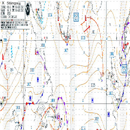
X
Stänga