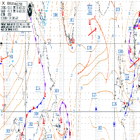
X
Blizu