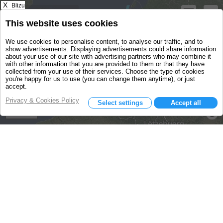
X
Blizu