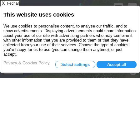
X
Fechar