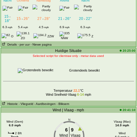
Nacht
Ochtend
Namiddag
Avond
Nacht
15
-
15
26°
27
28°
21
26°
20
22°
-
-
-
-
18°
6.3
5.4
4.5
6.9
6.3
mph
mph
mph
mph
mph
O
ZZW
Z
ZO
NNW
Details
- per uur
- Niewe pagina
Huidige Situatie
20:25:00
Selected script for clientraw only - metar data used
Grotendeels bewolkt
Temperatuur
22.1
°C
Wind Snelheid-Vlaag
6-14
mph
Historie
- Vliegveld
- Aardbevingen
- Bliksem
Wind | Vlaag - mph
20:41:10
N
Wind (Gem)
Vlaag (Max)
6.0 mph
14.0 mph
6
9
2 Bft
Wind
Wind
Vlaag
Zwak
6.0 mph =