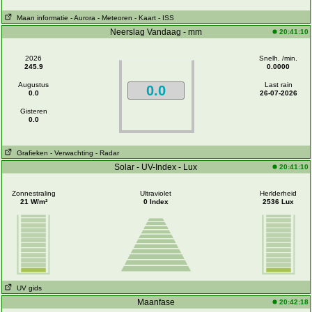
Maan informatie
- Aurora
- Meteoren
- Kaart
- ISS
Neerslag Vandaag - mm
20:41:10
2026
Snelh. /min.
245.9
0.0000
Augustus
Last rain
0.0
0.0
26-07-2026
Gisteren
0.0
Grafieken
- Verwachting
- Radar
Solar - UV-Index - Lux
20:41:10
Zonnestraling
Ultraviolet
Herlderheid
21 W/m²
0 Index
2536 Lux
UV gids
Maanfase
20:42:18