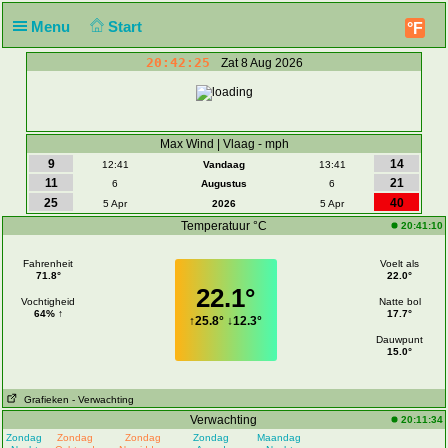
Menu
Start
°F
20:42:25
Zat 8 Aug 2026
Max Wind | Vlaag - mph
9
14
12:41
Vandaag
13:41
11
21
6
Augustus
6
25
40
5 Apr
2026
5 Apr
Temperatuur °C
20:41:10
Fahrenheit
Voelt als
71.8°
22.0°
22.1°
Vochtigheid
Natte bol
64% ↑
17.7°
↑
25.8°
↓
12.3°
Dauwpunt
15.0°
Grafieken
- Verwachting
Verwachting
20:11:34
Zondag
Zondag
Zondag
Zondag
Maandag