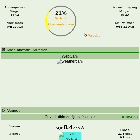
Maanopkomst
Maanondergang
Morgen
Morgen
21%
01:24
19:42
Verlicht
Volle maan
Nieuwe maan
Afnemende maan
Vrij 28 Aug
Woe 12 Aug
Perseids
Maan informatie
- Meteoren
WebCam
Vergroot
Onze Luftdaten fijnstof sensor
20:38:00
0.4
Station:
AQI:
eea
PM2.5
#48685
2.78
ug/m3
0.3
AQI