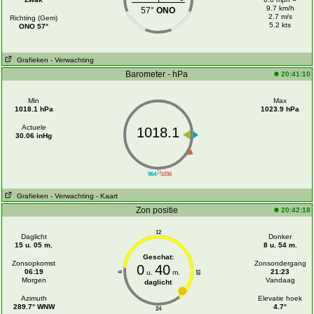
9.7 km/h
57°
ONO
2.7 m/s
Richting (Gem)
5.2 kts
ONO 57°
Grafieken
- Verwachting
Barometer - hPa
20:41:10
Min
Max
1018.1 hPa
1023.9 hPa
Actuele
1018.1
30.06 inHg
||
964
1036
Grafieken
- Verwachting
- Kaart
Zon positie
20:42:18
12
Daglicht
Donker
15 u. 05 m.
8 u. 54 m.
Geschat:
Zonsopkomst
Zonsondergang
0
40
06:19
21:23
u.
m.
18
6
Morgen
Vandaag
daglicht
Azimuth
Elevatie hoek
289.7° WNW
4.7°
24