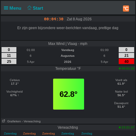
Menu
Start
°C
00:04:30
Zat 8 Aug 2026
Er zijn geen bijzondere weer-berichten vandaag, prettige dag
Max Wind | Vlaag - mph
0
0
01:00
Vandaag
01:00
11
21
6
Augustus
6
25
40
5 Apr
2026
5 Apr
Temperatuur °F
00:01:26
Celsius
Voelt als
17.1°
61.9°
62.8°
Vochtigheid
Natte bol
67% ↑
56.5°
Dauwpunt
51.6°
Grafieken
- Verwachting
Verwachting
23:21:37
Zaterdag
Zaterdag
Zaterdag
Zaterdag
Zondag