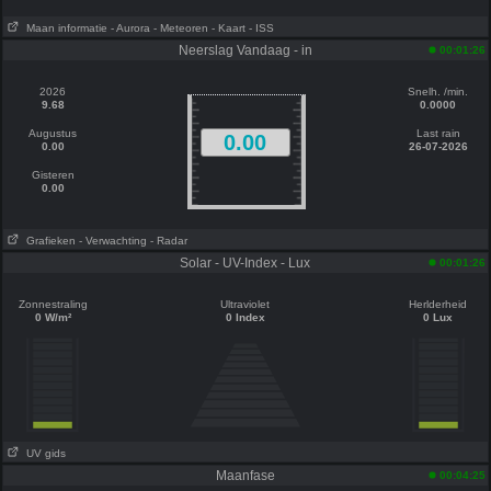
Maan informatie
- Aurora
- Meteoren
- Kaart
- ISS
Neerslag Vandaag - in
00:01:26
2026
Snelh. /min.
9.68
0.0000
Augustus
Last rain
0.00
0.00
26-07-2026
Gisteren
0.00
Grafieken
- Verwachting
- Radar
Solar - UV-Index - Lux
00:01:26
Zonnestraling
Ultraviolet
Herlderheid
0 W/m²
0 Index
0 Lux
UV gids
Maanfase
00:04:25