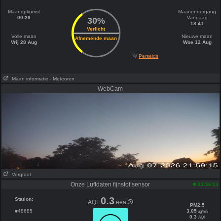
Maanopkomst
Maanondergang
00:29
Vandaag
30%
18:41
Verlicht
Volle maan
Nieuwe maan
Afnemende maan
Vrij 28 Aug
Woe 12 Aug
Perseids
Maan informatie
- Meteoren
WebCam
Vergroot
Onze Luftdaten fijnstof sensor
23:56:13
0.3
Station:
AQI:
eea
PM2.5
#48685
3.05
ug/m3
0.3
AQI