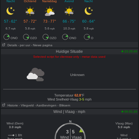
Nacht
Ochtend
Namiddag
Avond
Nacht
57
62°
57
72°
73
77°
66
75°
60
64°
-
-
-
-
-
6.7
5.8
5.6
10.3
5.8
mph
mph
mph
mph
mph
ONO
OZO
OZO
ONO
O
Details
- per uur
- Niewe pagina
Huidige Situatie
23:25:00
Selected script for clientraw only - metar data used
Unknown
Temperatuur
62.8
°F
Wind Snelheid-Vlaag
3-5
mph
Historie
- Vliegveld
- Aardbevingen
- Bliksem
Wind | Vlaag - mph
00:01:26
N
Wind (Gem)
Vlaag (Max)
3.0 mph
5.0 mph
3
5
1 Bft
Wind
Wind
Vlaag
Zeer zwak
3.0 mph =