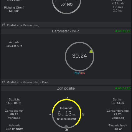
4.8 km/h
56°
NO
1.3 m/s
Richting (Gem)
2.6 kts
NO 56°
Grafieken
- Verwachting
Barometer - inHg
00:01:26
Actuele
1024.0 hPa
30.24
||
27.5
31.5
Grafieken
- Verwachting
- Kaart
Zon positie
00:04:25
12
Daglicht
Donker
15 u. 05 m.
8 u. 54 m.
Geschat:
Zonsopkomst
Zonsondergang
6
13
06:17
21:23
u.
m.
18
6
Vandaag
Vandaag
Tot zonsopkomst
Azimuth
Elevatie hoek
332.9° NNW
-18.4°
24