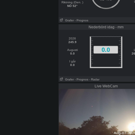
Riktning (Gen. )
NÖ 52°
Grafer
- Prognos
Nederbörd idag - mm
2026
245.9
0.0
Augusti
0.0
26
I går
0.0
Grafer
- Prognos
- Radar
Live WebCam