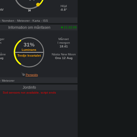
Höjd
VNV
-0.8°
24
- Norrsken
- Meteorer
- Karta
- ISS
Information om månfasen
21:22:05
ger
Månset
n
I morgon
31%
18:41
Luminans
måne
Nästa New Moon
Tredje kvartalet
ug
Ons 12 Aug
Perseids
- Meteorer
Jordinfo
Soil sensors not available, script ends