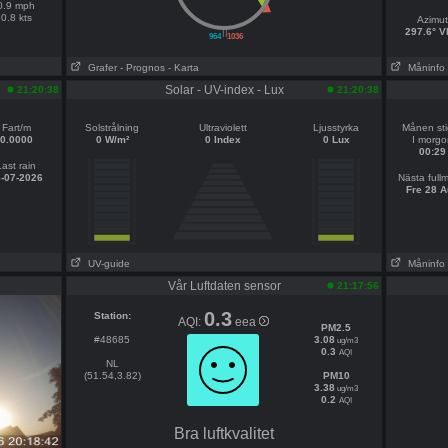
0.9 mph
0.8 kts
Azimut
||
297.6° 
964
1036
Grafer
- Prognos
- Karta
Måninfo
Solar - UV-index - Lux
21:20:38
21:20:38
Fart/m
Solstrålning
Ultraviolett
Ljusstyrka
Månen sti
0.0000
0 W/m²
0 Index
0 Lux
I morgo
00:29
Last rain
-07-2026
Nästa full
Fre 28 A
UV-guide
Måninfo
Vår Luftdaten sensor
21:17:56
0.3
Station:
AQI:
eea
PM2.5
#48685
3.08
ug/m3
0.3
AQI
NL
(51.54,3.82)
PM10
3.38
ug/m3
0.2
AQI
Bra luftkvalitet