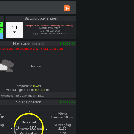
°F
Sista jordbävningen
°
Regional jordbävning Mindre jordbävning
1.1
NORTHERN ITALY
°
Tid: 07-08-2026 20:18
Djup: 18 KMs Distans: 840 KMs
°
Nuvarande himmel
20:55:00
cted script for clientraw only - metar data used
Unknown
Temperatur
19.2
°C
Vindhastighet-Vindil
0.4-9.4
m/s
- Flygplats
- Jordbävningar
- Blixt
Solens position
21:22:05
12
s
Mörker
 09
8 timmar 50 min
Beräknad
ång
Solnedgång
0
02
21:25
timmar
min
18
6
n
I dag
Av dagsljus