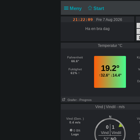
Meny
Start
21:22:09
Fre 7 Aug 2026
Ha en bra dag
Temperatur °C
Fahrenheit
K
66.6°
19.2°
Fuktighet
V
61% ↑
↑
32.6°
↓
14.4°
D
Grafer
- Prognos
Vind | Vindil - m/s
N
Vind (Gen. )
Vi
0.4 m/s
0
1
0 Bft
Vind
Vindil
Lugn
0
52°
NÖ