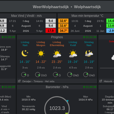
WeerWolphaartsdijk • Wolphaartsdijk
Max Vind | Vindil - m/s
Max-min temperatur °C
4.9
9.4
32.6°
14.4
17:21
I dag
14:01
13:31
I dag
23:51
4.9
9.4
32.6°
13.6
6
Augusti
6
4
Augusti
1
11.2
17.9
34.7°
-2.9
5 Apr
2026
5 Apr
26 Juni
2026
11 Jan
Prognos
21:20:38
21:11:39
Sele
Lördag
Lördag
Lördag
Lördag
Söndag
Natt
Morgon
Eftermiddag
Kväll
Natt
änns som
18.8°
åtlampa
14.7°
14
16°
14
22°
23
25°
19
24°
16
19°
-
-
-
-
-
aggpunkt
3
2.6
2.4
4.5
2.6
m/s
m/s
m/s
m/s
m/s
11.5°
Ö
ÖSÖ
Ö
ÖNÖ
ÖNÖ
Detaljer
- Timtaxa
- Hel sida
Historik
Barometer - hPa
21:20:38
21:20:38
ndil (Max)
Min
Max
Dagslju
9.4 m/s
1010.5 hPa
1024.9 hPa
15 timmar
min
Vind
Nuvarande
Soluppg
1023.3
.4 m/s =
30.22 inHg
06:17
1.4 km/h
I morgo