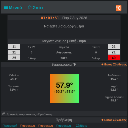
Μενού
Σπίτι
°C
01:03:32
Παρ 7 Αυγ 2026
Να εχετε μια ομορφη μερα
Μέγιστη Ανεμος | Ριπή - mph
11
21
17:21
σήμερα
14:01
11
21
6
Αύγουστος
6
25
40
5 Απρ
2026
5 Απρ
θερμοκρασία °F
Εκτός Σύνδεσης
Κελσίου
Αισθάνεται
14.4°
56.7°
57.9°
Υγρασία
υγρό
71% ↑
52.3°
↑
90.7°
↓
57.9°
Σημείο δρόσου
48.6°
Γραφικές παραστάσεις
- Πρόβλεψη
Πρόβλεψη
Εκτός Σύνδεσης
Παρασκευή
Παρασκευή
Παρασκευή
Παρασκευή
Σάββατο