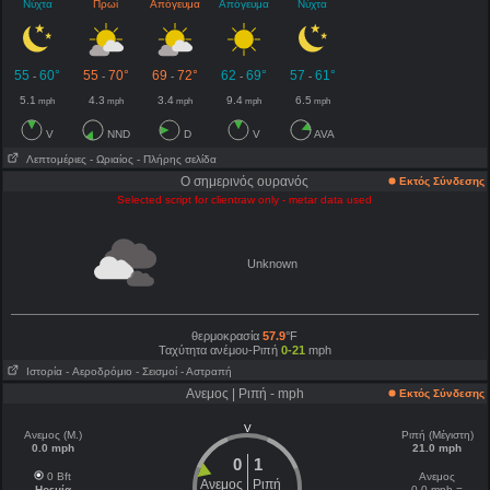
Νύχτα
Πρωί
Απόγευμα
Απόγευμα
Νύχτα
55
60°
55
70°
69
72°
62
69°
57
61°
-
-
-
-
-
5.1
4.3
3.4
9.4
6.5
mph
mph
mph
mph
mph
V
NND
D
V
AVA
Λεπτομέριες
- Ωριαίος
- Πλήρης σελίδα
Ο σημερινός ουρανός
Εκτός Σύνδεσης
Selected script for clientraw only - metar data used
Unknown
θερμοκρασία
57.9
°F
Ταχύτητα ανέμου-Ριπή
0-21
mph
Ιστορία
- Aεροδρόμιο
- Σεισμοί
- Αστραπή
Ανεμος | Ριπή - mph
Εκτός Σύνδεσης
V
Ανεμος (Μ.)
Ριπή (Μέγιστη)
0.0 mph
21.0 mph
0
1
0 Bft
Ανεμος
Ανεμος
Ριπή
Ηρεμία
0.0 mph =