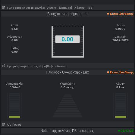
Πληροφορίες για το φεγγάρι
- Αυrora
- Μετεωροί
- Χάρτης
- ISS
Βροχόπτωση σήμερα - in
Εκτός Σύνδεσης
2026
Τιμή/λ
9.68
0.0000
Αύγουστος
Last rain
0.00
0.00
26-07-2026
Εχθές
0.00
Γραφικές παραστάσεις
- Πρόβλεψη
- Ραντάρ
Ηλιακός - UV-δείκτης - Lux
Εκτός Σύνδεσης
Ακτινοβολία
Υπεριώδης
Λάμψη
0 W/m²
0 Δείκτης
0 Lux
UV Γύρισε
Φάση της σελήνης Πληροφορίες
01:03:25