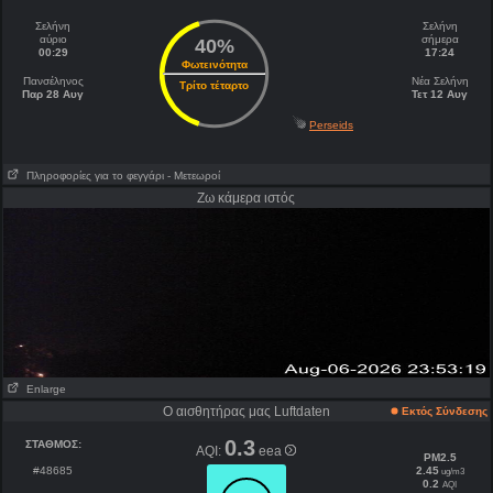
Σελήνη
Σελήνη
αύριο
σήμερα
40%
00:29
17:24
Φωτεινότητα
Πανσέληνος
Νέα Σελήνη
Τρίτο τέταρτο
Παρ 28 Αυγ
Τετ 12 Αυγ
Perseids
Πληροφορίες για το φεγγάρι
- Μετεωροί
Ζω κάμερα ιστός
Enlarge
Ο αισθητήρας μας Luftdaten
Εκτός Σύνδεσης
0.3
ΣΤΑΘΜΟΣ:
AQI:
eea
PM2.5
#48685
2.45
ug/m3
0.2
AQI