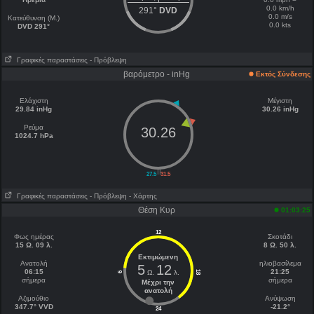
0.0 km/h
291°
DVD
0.0 m/s
Κατεύθυνση (Μ.)
0.0 kts
DVD 291°
Γραφικές παραστάσεις
- Πρόβλεψη
βαρόμετρο - inHg
Εκτός Σύνδεσης
Ελάχιστη
Μέγιστη
29.84 inHg
30.26 inHg
Ρεύμα
30.26
1024.7 hPa
||
27.5
31.5
Γραφικές παραστάσεις
- Πρόβλεψη
- Χάρτης
Θέση Κυρ
01:03:25
12
Φως ημέρας
Σκοτάδι
15 Ω. 09 λ.
8 Ω. 50 λ.
Εκτιμώμενη
Ανατολή
ηλιοβασίλεμα
5
12
06:15
21:25
Ω.
λ.
18
6
σήμερα
σήμερα
Μέχρι την
ανατολή
Aζιμούθιο
Ανύψωση
347.7° VVD
-21.2°
24