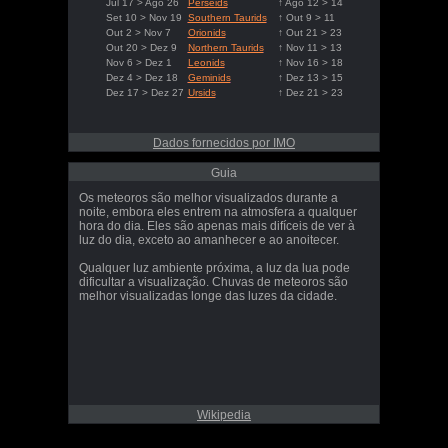
Jul 17 > Ago 26
Perseids
↑ Ago 12 > 14
Set 10 > Nov 19
Southern Taurids
↑ Out 9 > 11
Out 2 > Nov 7
Orionids
↑ Out 21 > 23
Out 20 > Dez 9
Northern Taurids
↑ Nov 11 > 13
Nov 6 > Dez 1
Leonids
↑ Nov 16 > 18
Dez 4 > Dez 18
Geminids
↑ Dez 13 > 15
Dez 17 > Dez 27
Ursids
↑ Dez 21 > 23
Dados fornecidos por IMO
Guia
Os meteoros são melhor visualizados durante a
noite, embora eles entrem na atmosfera a qualquer
hora do dia. Eles são apenas mais difíceis de ver à
luz do dia, exceto ao amanhecer e ao anoitecer.
Qualquer luz ambiente próxima, a luz da lua pode
dificultar a visualização. Chuvas de meteoros são
melhor visualizadas longe das luzes da cidade.
Wikipedia