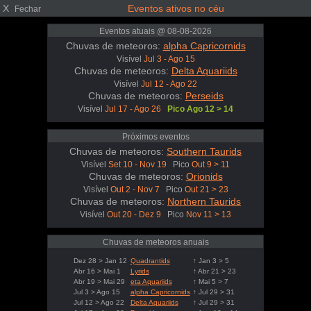
X
Eventos ativos no céu
Fechar
Eventos atuais @ 08-08-2026
Chuvas de meteoros:
alpha Capricornids
Visível
Jul 3 - Ago 15
Chuvas de meteoros:
Delta Aquariids
Visível
Jul 12 - Ago 22
Chuvas de meteoros:
Perseids
Visível
Jul 17 - Ago 26
Pico Ago 12 > 14
Próximos eventos
Chuvas de meteoros:
Southern Taurids
Visível
Set 10 - Nov 19
Pico
Out 9 > 11
Chuvas de meteoros:
Orionids
Visível
Out 2 - Nov 7
Pico
Out 21 > 23
Chuvas de meteoros:
Northern Taurids
Visível
Out 20 - Dez 9
Pico
Nov 11 > 13
Chuvas de meteoros anuais
Dez 28 > Jan 12
Quadrantids
↑ Jan 3 > 5
Abr 16 > Mai 1
Lyrids
↑ Abr 21 > 23
Abr 19 > Mai 29
eta Aquariids
↑ Mai 5 > 7
Jul 3 > Ago 15
alpha Capricornids
↑ Jul 29 > 31
Jul 12 > Ago 22
Delta Aquariids
↑ Jul 29 > 31