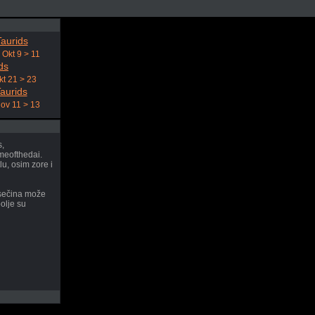
aurids
m
Okt 9 > 11
ds
kt 21 > 23
aurids
ov 11 > 13
s,
meofthedai.
u, osim zore i
mesečina može
bolje su