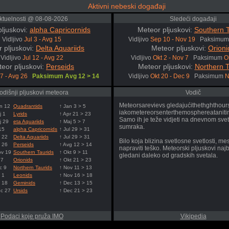
Aktivni nebeski događaji
ktuelnosti @ 08-08-2026
Sledeći događaji
ljuskovi:
alpha Capricornids
Meteor pljuskovi:
Southern T
Vidljivo
Jul 3 - Avg 15
Vidljivo
Sep 10 - Nov 19
Paksimu
 pljuskovi:
Delta Aquariids
Meteor pljuskovi:
Orioni
Vidljivo
Jul 12 - Avg 22
Vidljivo
Okt 2 - Nov 7
Paksimum
O
eor pljuskovi:
Perseids
Meteor pljuskovi:
Northern T
17 - Avg 26
Paksimum Avg 12 > 14
Vidljivo
Okt 20 - Dec 9
Paksimum
N
odišnji pljuskovi meteora
Vodič
Meteorsarevievs gledajućithethghthour
n 12
Quadrantids
↑ Jan 3 > 5
iakometereorsenterthemosphereataniti
j 1
Lyrids
↑ Apr 21 > 23
Samo ih je teže vidjeti na dnevnom svetl
j 29
eta Aquariids
↑ Maj 5 > 7
sumraka.
15
alpha Capricornids
↑ Jul 29 > 31
g 22
Delta Aquariids
↑ Jul 29 > 31
Bilo koja blizina svetlosne svetlosti, 
g 26
Perseids
↑ Avg 12 > 14
napraviti teško. Meteorski pljuskovi naj
ov 19
Southern Taurids
↑ Okt 9 > 11
gledani daleko od gradskih svetala.
 7
Orionids
↑ Okt 21 > 23
c 9
Northern Taurids
↑ Nov 11 > 13
 1
Leonids
↑ Nov 16 > 18
 18
Geminids
↑ Dec 13 > 15
ec 27
Ursids
↑ Dec 21 > 23
Podaci koje pruža IMO
Vikipedia