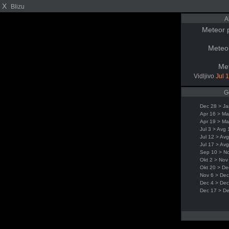
X
Blizu
A
Meteor p
Meteor
Met
Vidljivo
Jul 
G
Dec 28 > Ja
Apr 16 > Ma
Apr 19 > Ma
Jul 3 > Avg 
Jul 12 > Av
Jul 17 > Av
Sep 10 > N
Okt 2 > Nov
Okt 20 > De
Nov 6 > Dec
Dec 4 > Dec
Dec 17 > D