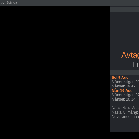
X
Stänga
Avta
L
Sol 9 Aug
Månen stiger: 0
Månset: 19:42
Mån 10 Aug
Månen stiger: 0
Månset: 20:24
Nästa New Moon
Nästa fullmåne:
Nuvarande månc