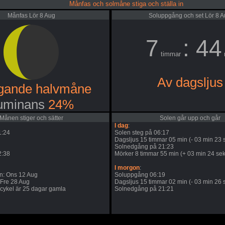
Månfas och solmåne stiga och ställa in
Månfas Lör 8 Aug
Soluppgång och set Lör 8 
7
: 44
timmar
Av dagsljus
gande halvmåne
uminans
24%
Månen stiger och sätter
Solen går upp och går
I dag
:
1:24
Solen steg på 06:17
Dagsljus 15 timmar 05 min (- 03 min 23 s
Solnedgång på 21:23
2:38
Mörker 8 timmar 55 min (+ 03 min 24 sek
I morgon
:
: Ons 12 Aug
Soluppgång 06:19
 Fre 28 Aug
Dagsljus 15 timmar 02 min (- 03 min 26 s
ykel är 25 dagar gamla
Solnedgång på 21:21