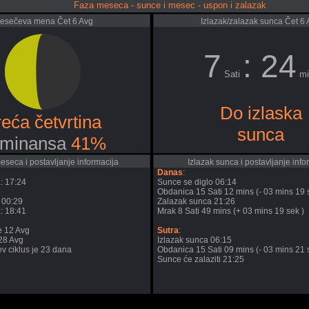
Faza meseca - sunce i mesec - uspon i zalazak
esečeva mena Čet 6 Avg
Izlazak/zalazak sunca Čet 6
7
: 24
Sati
mi
Do izlaska
eća četvrtina
sunca
minansa
41%
seca i postavljanje informacija
Izlazak sunca i postavljanje info
Danas
:
: 17:24
Sunce se diglo 06:14
Obdanica 15 Sati 12 mins (- 03 mins 19 
 00:29
Zalazak sunca 21:26
: 18:41
Mrak 8 Sati 49 mins (+ 03 mins 19 sek )
e 12 Avg
Sutra
:
28 Avg
Izlazak sunca 06:15
v ciklus je 23 dana
Obdanica 15 Sati 09 mins (- 03 mins 21 
Sunce će zalaziti 21:25