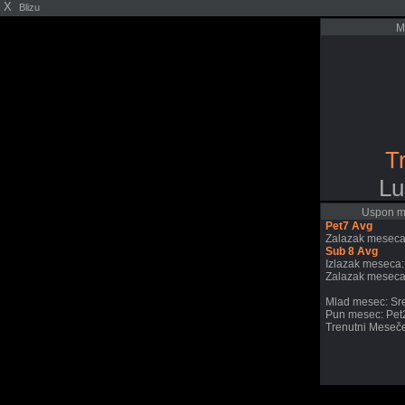
X
Blizu
M
Tr
Lu
Uspon me
Pet7 Avg
Zalazak meseca
Sub 8 Avg
Izlazak meseca:
Zalazak meseca
Mlad mesec: Sr
Pun mesec: Pet
Trenutni Meseče