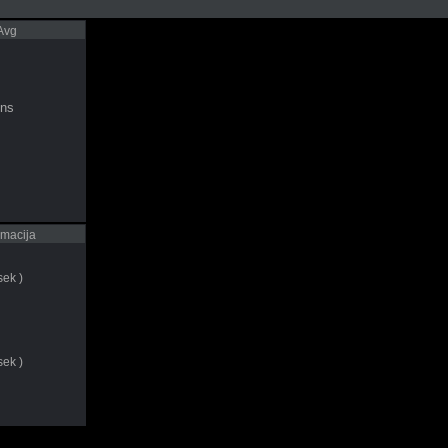
 Avg
ns
rmacija
sek )
sek )