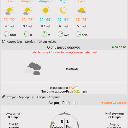
Πρωί
Απόγευμα
Απόγευμα
Νύχτα
Πρωί
55
70°
69
72°
62
69°
57
61°
57
73°
-
-
-
-
-
4.3
3.4
9.4
6.5
5.8
mph
mph
mph
mph
mph
NND
D
V
AVA
ANA
Λεπτομέριες
- Ωριαίος
- Πλήρης σελίδα
Ο σημερινός ουρανός
00:55:00
Selected script for clientraw only - metar data used
Unknown
θερμοκρασία
57.9
°F
Ταχύτητα ανέμου-Ριπή
0-21
mph
Ιστορία
- Aεροδρόμιο
- Σεισμοί
- Αστραπή
Ανεμος | Ριπή - mph
Εκτός Σύνδεσης
V
Ανεμος (Μ.)
Ριπή (Μέγιστη)
0.0 mph
21.0 mph
0
1
0 Bft
Ανεμος
Ανεμος
Ριπή
Ηρεμία
0.0 mph =