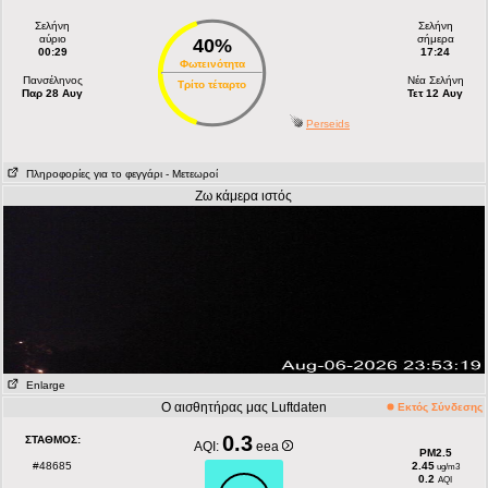
Σελήνη
Σελήνη
αύριο
σήμερα
40%
00:29
17:24
Φωτεινότητα
Πανσέληνος
Νέα Σελήνη
Τρίτο τέταρτο
Παρ 28 Αυγ
Τετ 12 Αυγ
Perseids
Πληροφορίες για το φεγγάρι
- Μετεωροί
Ζω κάμερα ιστός
Enlarge
Ο αισθητήρας μας Luftdaten
Εκτός Σύνδεσης
0.3
ΣΤΑΘΜΟΣ:
AQI:
eea
PM2.5
#48685
2.45
ug/m3
0.2
AQI