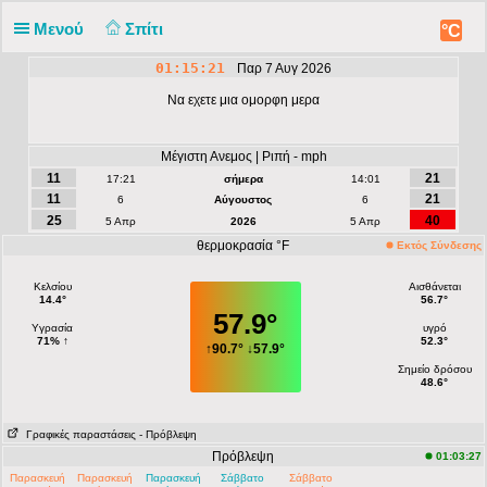
Μενού
Σπίτι
°C
01:15:21
Παρ 7 Αυγ 2026
Να εχετε μια ομορφη μερα
Μέγιστη Ανεμος | Ριπή - mph
11
21
17:21
σήμερα
14:01
11
21
6
Αύγουστος
6
25
40
5 Απρ
2026
5 Απρ
θερμοκρασία °F
Εκτός Σύνδεσης
Κελσίου
Αισθάνεται
14.4°
56.7°
57.9°
Υγρασία
υγρό
71% ↑
52.3°
↑
90.7°
↓
57.9°
Σημείο δρόσου
48.6°
Γραφικές παραστάσεις
- Πρόβλεψη
Πρόβλεψη
01:03:27
Παρασκευή
Παρασκευή
Παρασκευή
Σάββατο
Σάββατο