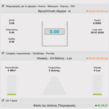
Πληροφορίες για το φεγγάρι
- Αυrora
- Μετεωροί
- Χάρτης
- ISS
Βροχόπτωση σήμερα - in
Εκτός Σύνδεσης
2026
Τιμή/λ
9.68
0.0000
Αύγουστος
Last rain
0.00
0.00
26-07-2026
Εχθές
0.00
Γραφικές παραστάσεις
- Πρόβλεψη
- Ραντάρ
Ηλιακός - UV-δείκτης - Lux
Εκτός Σύνδεσης
Ακτινοβολία
Υπεριώδης
Λάμψη
0 W/m²
0 Δείκτης
0 Lux
UV Γύρισε
Φάση της σελήνης Πληροφορίες
01:15:17