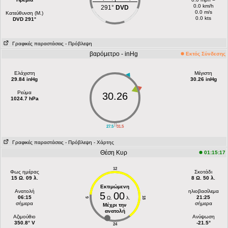
0.0 km/h
291°
DVD
0.0 m/s
Κατεύθυνση (Μ.)
0.0 kts
DVD 291°
Γραφικές παραστάσεις
- Πρόβλεψη
βαρόμετρο - inHg
Εκτός Σύνδεσης
Ελάχιστη
Μέγιστη
29.84 inHg
30.26 inHg
Ρεύμα
30.26
1024.7 hPa
||
27.5
31.5
Γραφικές παραστάσεις
- Πρόβλεψη
- Χάρτης
Θέση Κυρ
01:15:17
12
Φως ημέρας
Σκοτάδι
15 Ω. 09 λ.
8 Ω. 50 λ.
Εκτιμώμενη
Ανατολή
ηλιοβασίλεμα
5
00
06:15
21:25
Ω.
λ.
18
6
σήμερα
σήμερα
Μέχρι την
ανατολή
Aζιμούθιο
Ανύψωση
350.8° V
-21.5°
24