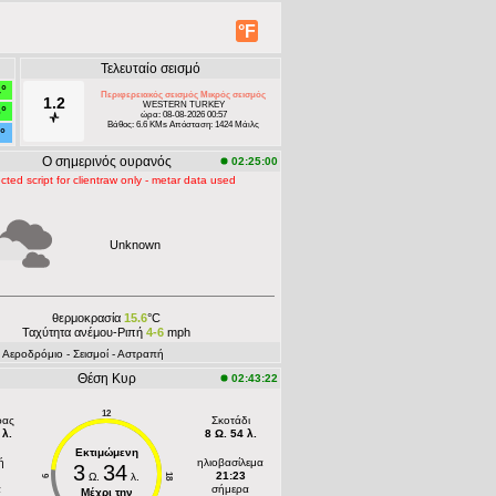
°F
Τελευταίο σεισμό
4°
Περιφερειακός σεισμός Μικρός σεισμός
1.2
WESTERN TURKEY
6°
ώρα: 08-08-2026 00:57
Βάθος: 6.6 KMs Απόσταση: 1424 Μάιλς
°
Ο σημερινός ουρανός
02:25:00
cted script for clientraw only - metar data used
Unknown
θερμοκρασία
15.6
°C
Ταχύτητα ανέμου-Ριπή
4-6
mph
- Aεροδρόμιο
- Σεισμοί
- Αστραπή
Θέση Κυρ
02:43:22
12
ρας
Σκοτάδι
 λ.
8 Ω. 54 λ.
Εκτιμώμενη
ή
ηλιοβασίλεμα
3
34
21:23
Ω.
λ.
18
6
α
σήμερα
Μέχρι την