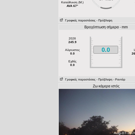
Κατεύθυνση (Μ.)
AVA 67°
Γραφικές παραστάσεις
- Πρόβλεψη
Βροχόπτωση σήμερα - mm
2026
245.9
0.0
Αύγουστος
0.0
26
Εχθές
0.0
Γραφικές παραστάσεις
- Πρόβλεψη
- Ραντάρ
Ζω κάμερα ιστός