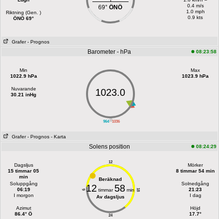
0.4 m/s
69°
ÖNÖ
1.0 mph
Riktning (Gen. )
0.9 kts
ÖNÖ 69°
Grafer
- Prognos
Barometer - hPa
08:23:58
Min
Max
1022.9 hPa
1023.9 hPa
Nuvarande
1023.0
30.21 inHg
||
964
1036
Grafer
- Prognos
- Karta
Solens position
08:24:29
12
Dagsljus
Mörker
15 timmar 05
8 timmar 54 min
min
Beräknad
Soluppgång
Solnedgång
12
58
06:19
21:23
timmar
min
18
6
I morgon
I dag
Av dagsljus
Azimut
Höjd
86.4° Ö
17.7°
24