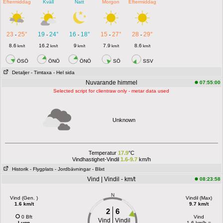
Eftermiddag
Kväll
Natt
Morgon
Eftermiddag
23
25°
19
24°
16
18°
15
27°
28
29°
-
-
-
-
-
8.6
16.2
9
7.9
8.6
km/t
km/t
km/t
km/t
km/t
ÖSÖ
ÖNÖ
ÖNÖ
SÖ
SSV
Detaljer
- Timtaxa
- Hel sida
Nuvarande himmel
07:55:00
Selected script for clientraw only - metar data used
Unknown
Temperatur
17.9
°C
Vindhastighet-Vindil
1.6-9.7
km/h
Historik
- Flygplats
- Jordbävningar
- Blixt
Vind | Vindil - km/t
08:23:58
N
Vind (Gen. )
Vindil (Max)
1.6 km/t
9.7 km/t
2
6
0 Bft
Vind
Vind
Vindil
Lugn
1.6 km/h =