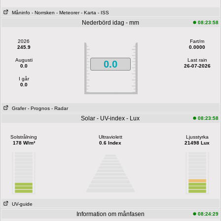
Måninfo
- Norrsken
- Meteorer
- Karta
- ISS
Nederbörd idag - mm
08:23:58
2026
Fart/m
245.9
0.0000
Augusti
Last rain
0.0
0.0
26-07-2026
I går
0.0
Grafer
- Prognos
- Radar
Solar - UV-index - Lux
08:23:58
Solstrålning
Ultraviolett
Ljusstyrka
178 W/m²
0.6 Index
21498 Lux
UV-guide
Information om månfasen
08:24:29