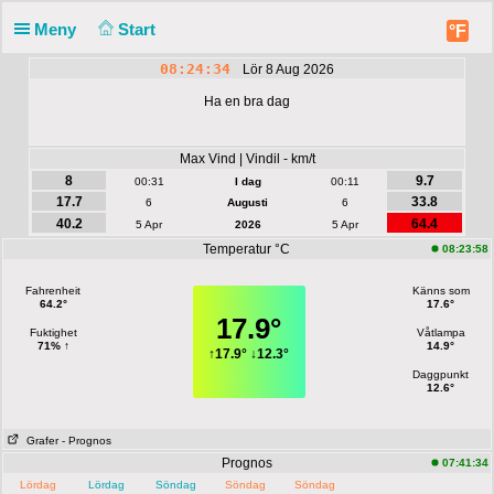
Meny
Start
°F
08:24:34
Lör 8 Aug 2026
Ha en bra dag
Max Vind | Vindil - km/t
8
9.7
00:31
I dag
00:11
17.7
33.8
6
Augusti
6
40.2
64.4
5 Apr
2026
5 Apr
Temperatur °C
08:23:58
Fahrenheit
Känns som
64.2°
17.6°
17.9°
Fuktighet
Våtlampa
71% ↑
14.9°
↑
17.9°
↓
12.3°
Daggpunkt
12.6°
Grafer
- Prognos
Prognos
07:41:34
Lördag
Lördag
Söndag
Söndag
Söndag