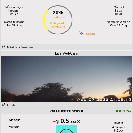
Månen stiger
Månset
I morgon
I dag
26%
01:24
18:41
Luminans
Nästa fullmåne
Nästa New Moon
Avtagande
Fre 28 Aug
Ons 12 Aug
halvmåne
Perseids
Måninfo
- Meteorer
Live WebCam
Förstora
Vår Luftdaten sensor
08:17:47
0.5
Station:
AQI:
eea
PM2.5
#48685
4.87
ug/m3
0.5
AQI