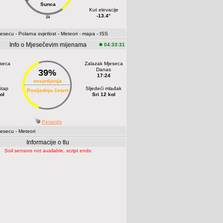
Sunca
Kut elevacije
-13.4°
24
jesecu
- Polarna svjetlost
- Meteori
- mapa
- ISS
Info o Mjesečevim mijenama
04:33:31
eseca
Zalazak Mjeseca
Danas
39%
17:24
osvjetljenja
štap
Sljedeći mlađak
Posljednja četvrt
ol
Sri 12 kol
Perseids
jesecu
- Meteori
Informacije o tlu
Soil sensors not available, script ends