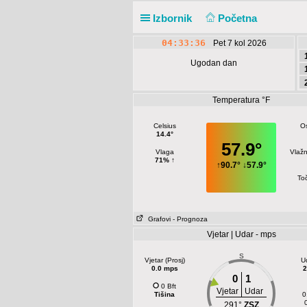
Izbornik
Početna
04:33:37
Pet 7 kol 2026
Ugodan dan
Temperatura °F
Celsius
O
14.4°
57.9°
Vlaga
Vlažn
71% ↑
↑
90.7°
↓
57.9°
Toč
Grafovi
- Prognoza
Vjetar | Udar - mps
S
Vjetar (Prosj)
U
0.0 mps
2
0
1
0 Bft
Vjetar
Udar
Tišina
0
291°
ZSZ