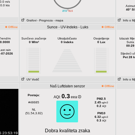
0.0 m/s
0.0 kts
Azimut
||
40° SI
27.5
31.5
Grafovi
- Prognoza
- mapa
Info o M
Sunce - UV-Indeks - Luks
Offline
Offline
Trend/m
Sunčevo zračenje
Ultraljubičasto
Osvjetljenje
Izlazak Mj
0.0000
0 W/m²
0 Indeks
0 Lux
Sutra
00:29
Last rain
-07-2026
Sljedeći u
Pet 28 k
UV Vodič
Info o M
Naš Luftdaten senzor
Offline
0.3
Postaja:
AQI:
eea
PM2.5
#48685
2.45
ug/m3
0.2
AQI
NL
(51.54,3.82)
PM10
6.32
ug/m3
0.3
AQI
Dobra kvaliteta zraka