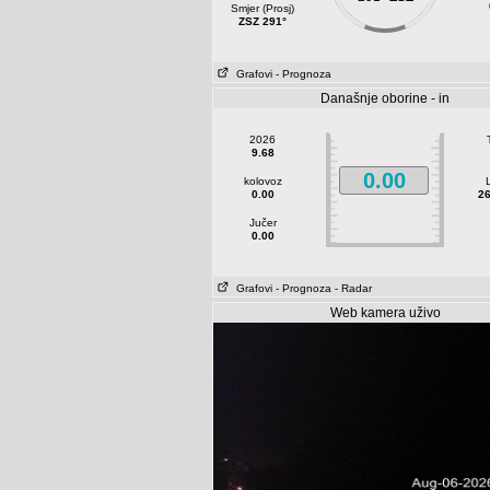
Smjer (Prosj)
ZSZ 291°
Grafovi
- Prognoza
Današnje oborine - in
2026
9.68
0.00
kolovoz
0.00
26
Jučer
0.00
Grafovi
- Prognoza
- Radar
Web kamera uživo