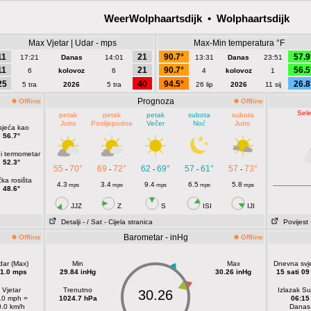
WeerWolphaartsdijk • Wolphaartsdijk
Max Vjetar | Udar - mps
Max-Min temperatura °F
11
21
90.7°
57.9
17:21
Danas
14:01
13:31
Danas
23:51
11
21
90.7°
56.5
6
kolovoz
6
4
kolovoz
1
25
40
94.5°
26.8
5 tra
2026
5 tra
26 lip
2026
11 sij
Prognoza
Offline
Offline
Sele
petak
petak
petak
subota
subota
Jutro
Poslijepodne
Večer
Noć
Jutro
sjeća kao
56.7°
i termometar
52.3°
55
70°
69
72°
62
69°
57
61°
57
73°
-
-
-
-
-
ka rosišta
4.3
3.4
9.4
6.5
5.8
mps
mps
mps
mps
mps
48.6°
JJZ
Z
S
ISI
IJI
Detalji
- / Sat
- Cijela stranica
Povijest
Barometar - inHg
Offline
Offline
dar (Max)
Min
Max
Dnevna svje
1.0 mps
29.84 inHg
30.26 inHg
15 sati 09
Vjetar
Trenutno
Izlazak S
30.26
.0 mph =
1024.7 hPa
06:15
0.0 km/h
Danas