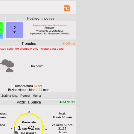
°C
Posljednji potres
°
Regionalni potres Manji potres
2
FRANCE
°
Vrijeme: 06-08-2026 23:16
Hipocentar: 2 KM Udaljenost: 384 milja
°
Trenutno
Offline
cted script for clientraw only - metar data used
Unknown
Temperatura
57.9
°F
Brzina vjetra-Udar
0-21
mph
- Zračna luka
- Potresi
- Munja
Pozicija Sunca
04:33:31
12
tlost
Mrak
 min
8 sati 50 min
Preostalo
unca
Zalazak Sunca
1
42
21:25
sati
min
18
6
Danas
Do izlaska