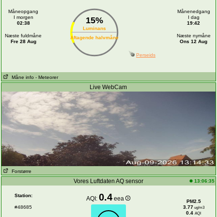
Måneopgang
Månenedgang
I morgen
I dag
15%
02:38
19:42
Luminans
Næste fuldmåne
Næste nymåne
Aftagende halvmåne
Fre 28 Aug
Ons 12 Aug
Perseids
Måne info
- Meteorer
Live WebCam
Forstørre
Vores Luftdaten AQ sensor
13:06:35
0.4
Station:
AQI:
eea
PM2.5
#48685
3.77
ug/m3
0.4
AQI