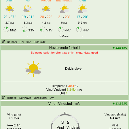
Aften
Nat
Morgen
Eftermiddag
Aften
21
27°
19
21°
20
22°
21
23°
17
20°
-
-
-
-
-
2.7
3.3
4.2
6
5.6
m/s
m/s
m/s
m/s
m/s
NNØ
SSV
VSV
NNV
NNV
-
-
-
0.2
-
mm
Detaljer
- Per. time
- Fuld side
Nuværende forhold
12:55:00
Selected script for clientraw only - metar data used
Delvis skyet
Temperatur
30.1
°C
Vind-Vindstød
3.1-5.4
m/s
UVI
4
Historie
- Lufthavn
- Jordskælv
- Lyn
Vind | Vindstød - m/s
13:15:52
N
Vind (gns)
Vindstød (Maks)
3.1 m/s
5.4 m/s
3
5
2 Bft
Vind
Vind
Vindstød
Svag vind
3.1 m/s =