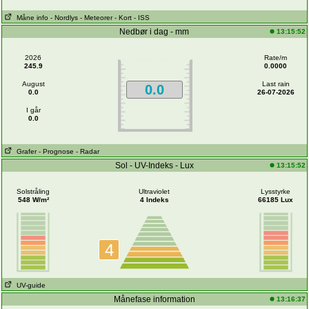
Måne info
- Nordlys
- Meteorer
- Kort
- ISS
Nedbør i dag - mm
13:15:52
2026
Rate/m
245.9
0.0000
August
Last rain
0.0
0.0
26-07-2026
I går
0.0
Grafer
- Prognose
- Radar
Sol - UV-Indeks - Lux
13:15:52
Solstråling
Ultraviolet
Lysstyrke
548 W/m²
4 Indeks
66185 Lux
4
UV-guide
Månefase information
13:16:37