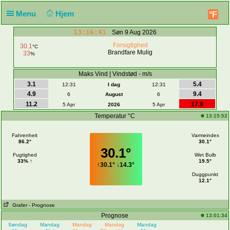
Menu
Hjem
°F
13:16:41
Søn 9 Aug 2026
Forsigtighed
30.1
°C
Brandfare Mulig
33
%
Maks Vind | Vindstød - m/s
3.1
5.4
12:31
I dag
12:31
4.9
9.4
6
August
6
11.2
17.9
5 Apr
2026
5 Apr
Temperatur °C
13:15:52
Fahrenheit
Varmeindex
86.2°
30.1°
30.1°
Fugtighed
Wet Bulb
33% ↑
19.5°
↑
30.1°
↓
14.3°
Duggpunkt
12.1°
Grafer
- Prognose
Prognose
13:01:34
Søndag
Mandag
Mandag
Mandag
Mandag