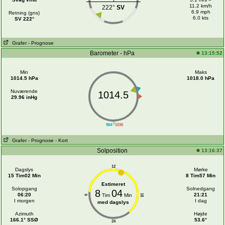
11.2 km/h
222°
SV
6.9 mph
Retning (gns)
6.0 kts
SV 222°
Grafer
- Prognose
Barometer - hPa
13:15:52
Min
Maks
1014.5 hPa
1018.0 hPa
Nuværende
1014.5
29.96 inHg
||
964
1036
Grafer
- Prognose
- Kort
Solposition
13:16:37
12
Dagslys
Mørke
15 Tim02 Min
8 Tim57 Min
Estimeret
Solopgang
Solnedgang
8
04
06:20
21:21
Tim
Min
18
6
I morgen
I dag
med dagslys
Azimuth
Højde
166.1° SSØ
53.6°
24