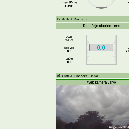
Smjer (Prosj)
S 349°
Grafovi
- Prognoza
Današnje oborine - mm
2026
245.9
0.0
kolovoz
0.0
26
Jučer
0.0
Grafovi
- Prognoza
- Radar
Web kamera uživo