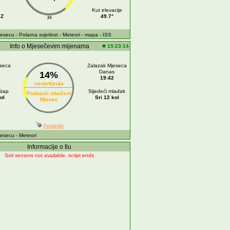
Kut elevacije
JZ
49.7°
24
jesecu
- Polarna svjetlost
- Meteori
- mapa
- ISS
Info o Mjesečevim mijenama
15:23:14
eseca
Zalazak Mjeseca
Danas
14%
19:42
osvjetljenja
štap
Sljedeći mlađak
Padajući izbočeni
ol
Sri 12 kol
Mjesec
Perseids
jesecu
- Meteori
Informacije o tlu
Soil sensors not available, script ends