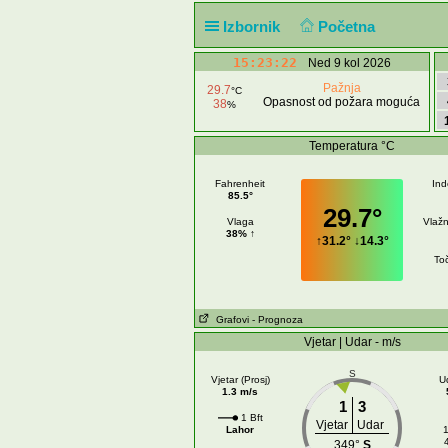
Izbornik
Početna
15:23:23
Ned 9 kol 2026
Pažnja
29.7
°C
Opasnost od požara moguća
38
%
Temperatura °C
Fahrenheit
Ind
85.5°
29.7°
Vlaga
Vlažn
38% ↑
↑
31.2°
↓
14.3°
Toč
Grafovi
- Prognoza
Vjetar | Udar - m/s
S
Vjetar (Prosj)
U
1.3 m/s
1
3
1 Bft
Vjetar
Udar
Lahor
1
349°
S