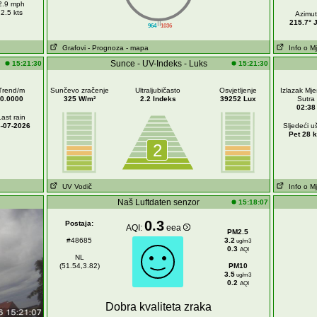
2.9 mph
2.5 kts
Azimut
||
215.7° 
964
1036
Grafovi
- Prognoza
- mapa
Info o M
Sunce - UV-Indeks - Luks
15:21:30
15:21:30
Trend/m
Sunčevo zračenje
Ultraljubičasto
Osvjetljenje
Izlazak Mj
0.0000
325 W/m²
2.2 Indeks
39252 Lux
Sutra
02:38
Last rain
-07-2026
Sljedeći u
Pet 28 k
2
UV Vodič
Info o M
Naš Luftdaten senzor
15:18:07
0.3
Postaja:
AQI:
eea
PM2.5
#48685
3.2
ug/m3
0.3
AQI
NL
(51.54,3.82)
PM10
3.5
ug/m3
0.2
AQI
Dobra kvaliteta zraka