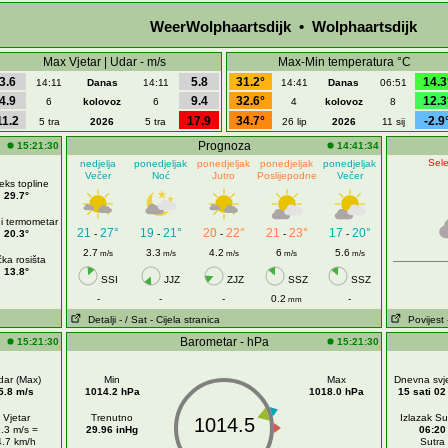
WeerWolphaartsdijk • Wolphaartsdijk
Max Vjetar | Udar - m/s
Max-Min temperatura °C
3.6
5.8
31.2°
14.3
14:11
Danas
14:11
14:41
Danas
06:51
4.9
9.4
32.6°
12.3
6
kolovoz
6
4
kolovoz
8
11.2
17.9
34.7°
-2.9
5 tra
2026
5 tra
26 lip
2026
11 sij
Prognoza
15:21:30
14:41:34
Sele
nedjelja
ponedjeljak
ponedjeljak
ponedjeljak
ponedjeljak
Večer
Noć
Jutro
Poslijepodne
Večer
eks topline
29.7°
i termometar
21
27°
19
21°
20
22°
21
23°
17
20°
20.3°
-
-
-
-
-
2.7
3.3
4.2
6
5.6
m/s
m/s
m/s
m/s
m/s
ka rosišta
13.8°
SSI
JJZ
ZJZ
SSZ
SSZ
-
-
-
0.2
-
mm
Detalji
- / Sat
- Cijela stranica
Povijest
Barometar - hPa
15:21:30
15:21:30
dar (Max)
Min
Max
Dnevna svje
5.8 m/s
1014.2 hPa
1018.0 hPa
15 sati 02
Vjetar
Trenutno
Izlazak S
1014.5
.3 m/s =
29.96 inHg
06:20
4.7 km/h
Sutra