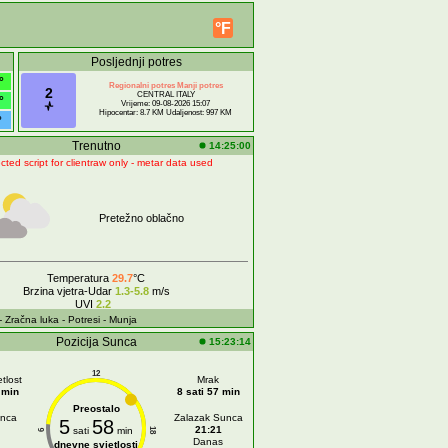
°F
Posljednji potres
°
Regionalni potres Manji potres
2
CENTRAL ITALY
°
Vrijeme: 09-08-2026 15:07
Hipocentar: 8.7 KM Udaljenost: 997 KM
°
Trenutno
14:25:00
cted script for clientraw only - metar data used
Pretežno oblačno
Temperatura
29.7
°C
Brzina vjetra-Udar
1.3-5.8
m/s
UVI
2.2
- Zračna luka
- Potresi
- Munja
Pozicija Sunca
15:23:14
12
tlost
Mrak
 min
8 sati 57 min
Preostalo
unca
Zalazak Sunca
5
58
21:21
sati
min
18
6
Danas
dnevne svjetlosti