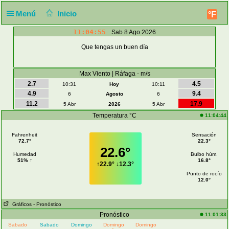
Menú
Inicio
°F
11:04:55
Sab 8 Ago 2026
Que tengas un buen día
Max Viento | Ráfaga - m/s
2.7
4.5
10:31
Hoy
10:11
4.9
9.4
6
Agosto
6
11.2
17.9
5 Abr
2026
5 Abr
Temperatura °C
11:04:44
Fahrenheit
Sensación
72.7°
22.3°
22.6°
Humedad
Bulbo húm.
51% ↑
16.8°
↑
22.9°
↓
12.3°
Punto de rocío
12.0°
Gráficos
- Pronóstico
Pronóstico
11:01:33
Sabado
Sabado
Domingo
Domingo
Domingo