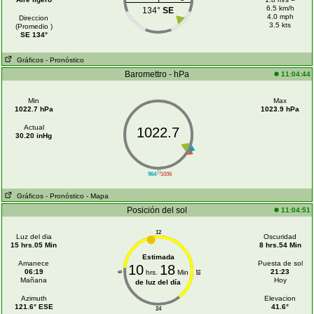
6.5 km/h
134°
SE
4.0 mph
Direccion
3.5 kts
(Promedio )
SE 134°
Gráficos
- Pronóstico
Baromettro - hPa
11:04:44
Min
Max
1022.7 hPa
1023.9 hPa
Actual
1022.7
30.20 inHg
||
964
1036
Gráficos
- Pronóstico
- Mapa
Posición del sol
11:04:51
12
Luz del dia
Oscuridad
15 hrs.05 Min
8 hrs.54 Min
Estimada
Amanece
Puesta de sol
10
18
06:19
21:23
hrs.
Min
18
6
Mañana
Hoy
de luz del día
Azimuth
Elevacion
121.6° ESE
41.6°
24