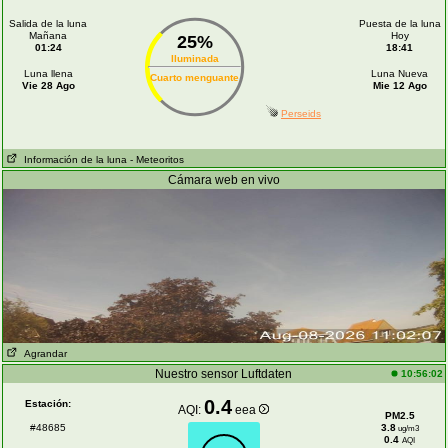
Salida de la luna
Puesta de la luna
Mañana
Hoy
25%
01:24
18:41
Iluminada
Luna llena
Luna Nueva
Cuarto menguante
Vie 28 Ago
Mie 12 Ago
Perseids
Información de la luna
- Meteoritos
Cámara web en vivo
Agrandar
Nuestro sensor Luftdaten
10:56:02
0.4
Estación:
AQI:
eea
PM2.5
#48685
3.8
ug/m3
0.4
AQI