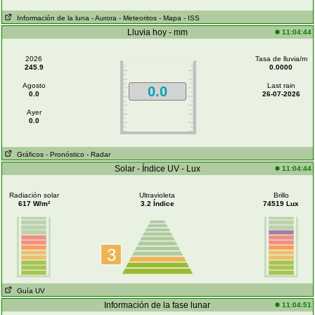
Información de la luna
- Aurora
- Meteoritos
- Mapa
- ISS
Lluvia hoy - mm
11:04:44
2026
Tasa de lluvia/m
245.9
0.0000
Agosto
Last rain
0.0
0.0
26-07-2026
Ayer
0.0
Gráficos
- Pronóstico
- Radar
Solar - Índice UV - Lux
11:04:44
Radiación solar
Ultravioleta
Brillo
617 W/m²
3.2 Índice
74519 Lux
3
Guía UV
Información de la fase lunar
11:04:51