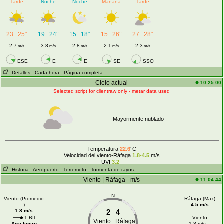
Tarde
Noche
Noche
Mañana
Tarde
23
25°
19
24°
15
18°
15
26°
27
28°
-
-
-
-
-
2.7
3.8
2.8
2.1
2.3
m/s
m/s
m/s
m/s
m/s
ESE
E
E
SE
SSO
Detalles
- Cada hora
- Página completa
Cielo actual
10:25:00
Selected script for clientraw only - metar data used
Mayormente nublado
Temperatura
22.6
°C
Velocidad del viento-Ráfaga
1.8-4.5
m/s
UVI
3.2
Historia
- Aeropuerto
- Terremoto
- Tormenta de rayos
Viento | Ráfaga - m/s
11:04:44
N
Viento (Promedio
Ráfaga (Max)
)
4.5 m/s
1.8 m/s
2
4
1 Bft
Viento
Viento
Ráfaga
Aire ligero
1.8 m/s =