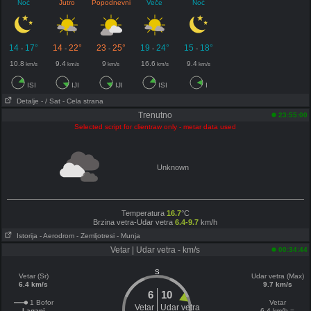
Noć
Jutro
Popodnevni
Veče
Noć
14
17°
14
22°
23
25°
19
24°
15
18°
-
-
-
-
-
10.8
9.4
9
16.6
9.4
km/s
km/s
km/s
km/s
km/s
ISI
IJI
IJI
ISI
I
Detalje
- / Sat
- Cela strana
Trenutno
23:55:00
Selected script for clientraw only - metar data used
Unknown
Temperatura
16.7
°C
Brzina vetra-Udar vetra
6.4-9.7
km/h
Istorija
- Aerodrom
- Zemljotresi
- Munja
Vetar | Udar vetra - km/s
00:34:44
S
Vetar (Sr)
Udar vetra (Max)
6.4 km/s
9.7 km/s
6
10
1 Bofor
Vetar
Vetar
Udar vetra
Lagani
6.4 km/h =