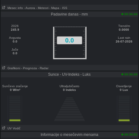
Mesec info
- Aurora
- Meteori
- Mapa
- ISS
Padavine danas - mm
00:34:44
2026
Trend/m
245.9
0.0000
Avgusta
Last rain
0.0
0.0
26-07-2026
Juče
0.0
Grafikoni
- Prognoza
- Radar
Sunce - UV-Indeks - Luks
00:34:44
Sunčevo zračenje
Ultraljubičasto
Osvetljenje
0 W/m²
0 Indeks
0 Lux
UV Vodič
Informacije o mesečevim menama
00:34:51