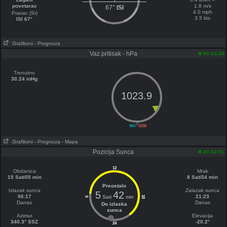
povetarac
1.8 m/s
67°
ISI
4.0 mph
Pravac (Sr)
3.5 kts
ISI 67°
Grafikoni
- Prognoza
Vaz.pritisak - hPa
00:34:44
Trenutno
30.24 inHg
1023.9
||
964
1036
Grafikoni
- Prognoza
- Mapa
Pozicija Sunca
00:34:51
12
Obdanica
Mrak
15 Sati05 min
8 Sati54 min
Preostalo
Izlazak sunca
Zalazak sunca
5
42
06:17
21:23
Sati
min
18
6
Danas
Danas
Do izlaska
sunca
Azimut
Elevacija
340.3° SSZ
-20.2°
24