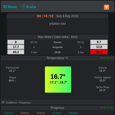
Meni
Kuća
°F
00:34:58
Sub 8 Avg 2026
prijatan dan
Max Vetar | Udar vetra - km/s
8
9.7
00:31
Danas
00:11
17.7
33.8
6
Avgusta
6
40.2
64.4
5 Apr
2026
5 Apr
Temperatura °C
00:34:44
Fahrenheit
Osećaj
62.1°
16.2°
16.7°
Vlaga
Vlažne sijalice
66% ↑
13.5°
↑
17.1°
↓
16.7°
Tačka Rose
10.3°
Grafikoni
- Prognoza
Prognoza
00:11:36
Subotu
Subotu
Subotu
Subotu
Nedelju