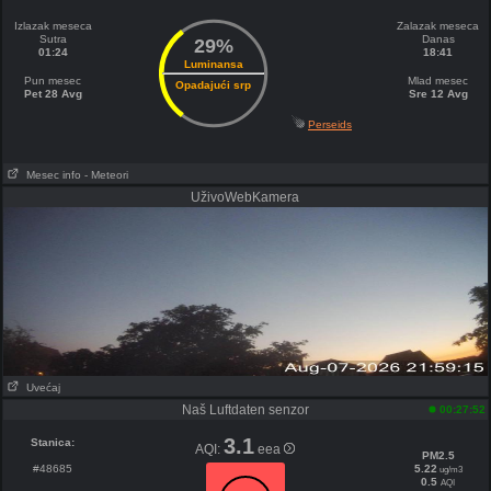
Izlazak meseca
Zalazak meseca
Sutra
Danas
29%
01:24
18:41
Luminansa
Pun mesec
Mlad mesec
Opadajući srp
Pet 28 Avg
Sre 12 Avg
Perseids
Mesec info
- Meteori
UživoWebKamera
Uvećaj
Naš Luftdaten senzor
00:27:52
3.1
Stanica:
AQI:
eea
PM2.5
#48685
5.22
ug/m3
0.5
AQI