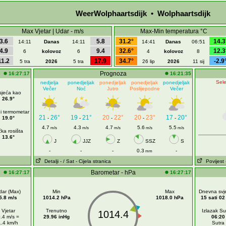
WeerWolphaartsdijk • Wolphaartsdijk
Max Vjetar | Udar - m/s
Max-Min temperatura °C
3.6
5.8
31.2°
14.3
14:11
Danas
14:11
14:41
Danas
06:51
4.9
9.4
32.6°
12.3
6
kolovoz
6
4
kolovoz
8
11.2
17.9
34.7°
-2.9
5 tra
2026
5 tra
26 lip
2026
11 sij
Prognoza
16:27:17
16:21:35
Sele
nedjelja
ponedjeljak
ponedjeljak
ponedjeljak
ponedjeljak
Večer
Noć
Jutro
Poslijepodne
Večer
sjeća kao
26.9°
i termometar
21
26°
19
21°
20
22°
20
23°
17
20°
19.0°
-
-
-
-
-
4.7
4.3
4.7
5.6
5.5
m/s
m/s
m/s
m/s
m/s
ka rosišta
13.6°
J
JJZ
Z
SSZ
S
-
-
-
0.3
-
mm
Detalji
- / Sat
- Cijela stranica
Povijest
Barometar - hPa
16:27:17
16:27:17
dar (Max)
Min
Max
Dnevna svje
5.8 m/s
1014.2 hPa
1018.0 hPa
15 sati 02
Vjetar
Trenutno
Izlazak S
1014.4
.4 m/s =
29.96 inHg
06:20
1.4 km/h
Sutra