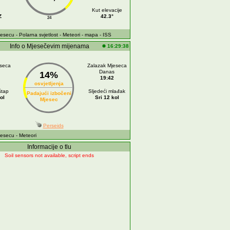
Kut elevacije
Z
42.3°
24
jesecu
- Polarna svjetlost
- Meteori
- mapa
- ISS
Info o Mjesečevim mijenama
16:29:38
eseca
Zalazak Mjeseca
Danas
14%
19:42
osvjetljenja
štap
Sljedeći mlađak
Padajući izbočeni
ol
Sri 12 kol
Mjesec
Perseids
jesecu
- Meteori
Informacije o tlu
Soil sensors not available, script ends