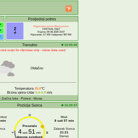
°F
Posljednji potres
°
Regionalni potres Manji potres
2
CENTRAL ITALY
°
Vrijeme: 09-08-2026 15:07
Hipocentar: 8.7 KM Udaljenost: 997 KM
°
Trenutno
15:55:00
cted script for clientraw only - metar data used
Oblačno
Temperatura
26.8
°C
Brzina vjetra-Udar
0.4-5.8
m/s
- Zračna luka
- Potresi
- Munja
Pozicija Sunca
16:29:37
12
tlost
Mrak
 min
8 sati 57 min
Preostalo
unca
Zalazak Sunca
4
51
21:21
sati
min
18
6
Danas
dnevne svjetlosti