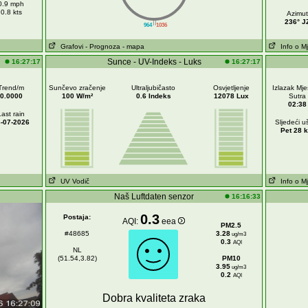
0.9 mph
0.8 kts
Azimut
||
236° J
964
1036
Grafovi
- Prognoza
- mapa
Info o M
Sunce - UV-Indeks - Luks
16:27:17
16:27:17
Trend/m
Sunčevo zračenje
Ultraljubičasto
Osvjetljenje
Izlazak Mj
0.0000
100 W/m²
0.6 Indeks
12078 Lux
Sutra
02:38
Last rain
-07-2026
Sljedeći u
Pet 28 k
UV Vodič
Info o M
Naš Luftdaten senzor
16:16:33
0.3
Postaja:
AQI:
eea
PM2.5
#48685
3.28
ug/m3
0.3
AQI
NL
(51.54,3.82)
PM10
3.95
ug/m3
0.2
AQI
Dobra kvaliteta zraka