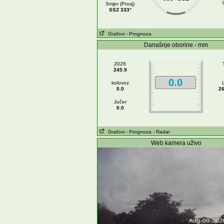
Smjer (Prosj)
SSZ 333°
Grafovi
- Prognoza
Današnje oborine - mm
2026
245.9
0.0
kolovoz
0.0
26
Jučer
0.0
Grafovi
- Prognoza
- Radar
Web kamera uživo