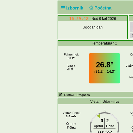
Izbornik
Početna
16:29:42
Ned 9 kol 2026
Ugodan dan
Temperatura °C
Fahrenheit
O
80.2°
26.8°
Vlaga
Vlažn
44% ↑
↑
31.2°
↓
14.3°
Toč
Grafovi
- Prognoza
Vjetar | Udar - m/s
S
Vjetar (Prosj)
U
0.4 m/s
0
2
0 Bft
Vjetar
Udar
Tišina
0
333°
SSZ