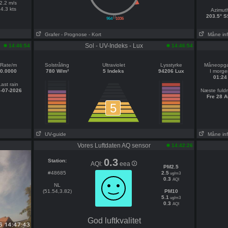
2.2 m/s
4.3 kts
Azimut
||
203.5° 
964
1036
Grafer
- Prognose
- Kort
Måne in
Sol - UV-Indeks - Lux
14:46:54
14:46:54
Rate/m
Solstråling
Ultraviolet
Lysstyrke
Måneopg
0.0000
780 W/m²
5 Indeks
94206 Lux
I morge
01:24
Last rain
-07-2026
Næste ful
Fre 28 A
5
UV-guide
Måne in
Vores Luftdaten AQ sensor
14:42:26
0.3
Station:
AQI:
eea
PM2.5
#48685
2.5
ug/m3
0.3
AQI
NL
(51.54,3.82)
PM10
5.1
ug/m3
0.3
AQI
God luftkvalitet