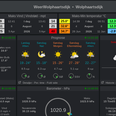
WeerWolphaartsdijk • Wolphaartsdijk
Maks Vind | Vindstød - mpt
Maks-Min temperatur °C
9
14
25.0°
12.3
12:41
I dag
13:41
14:39
I dag
06:51
11
21
32.6°
12.3
6
August
6
4
August
8
25
40
34.7°
-2.9
5 Apr
2026
5 Apr
26 Jun
2026
11 Jan
Prognose
14:46:54
14:21:33
Sele
Lørdag
Søndag
Søndag
Søndag
Søndag
Aften
Nat
Morgen
Eftermiddag
Aften
øles som
24.6°
Wet Bulb
17.4°
19
24°
15
18°
15
26°
27
28°
22
27°
-
-
-
-
-
uggpunkt
8.5
6.3
4.7
5.1
6
mpt
mpt
mpt
mpt
mpt
11.8°
Ø
Ø
SØ
SSV
N
Detaljer
- Per. time
- Fuld side
Historie
Barometer - hPa
14:46:54
14:46:54
stød (Maks)
Min
Maks
Dagsly
14.0 mpt
1020.9 hPa
1023.9 hPa
15 Tim05
Vind
Nuværende
Solopga
1020.9
.0 mph =
30.15 inHg
06:19
8.0 km/h
I morge