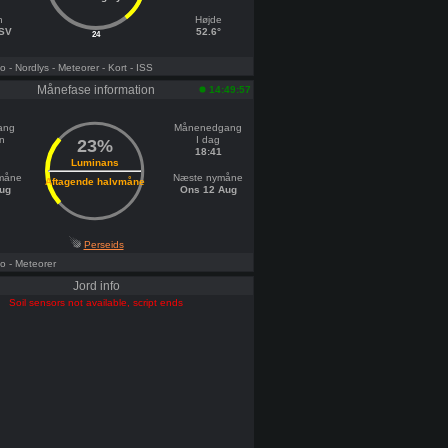
h
Højde
SSV
52.6°
24
fo
- Nordlys
- Meteorer
- Kort
- ISS
Månefase information
14:49:57
ang
Månenedgang
n
I dag
23%
18:41
Luminans
dmåne
Næste nymåne
Aftagende halvmåne
ug
Ons 12 Aug
Perseids
fo
- Meteorer
Jord info
Soil sensors not available, script ends