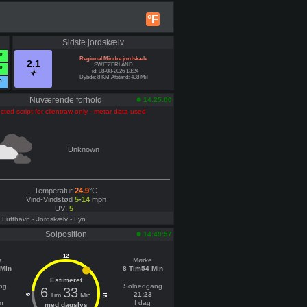
°F
Sidste jordskælv
°
Regional Mindre jordskælv
2.1
SWITZERLAND
°
Tid: 08-08-2026 13:24
Dybde: 8 KM Afstand: 438 Mil
°
Nuværende forhold
14:25:00
cted script for clientraw only - metar data used
Unknown
Temperatur
24.9
°C
Vind-Vindstød
5-14
mph
UVI
5
- Lufthavn
- Jordskælv
- Lyn
Solposition
14:49:57
12
s
Mørke
 Min
8 Tim54 Min
Estimeret
ng
Solnedgang
6
33
21:23
Tim
Min
18
6
n
I dag
med dagslys