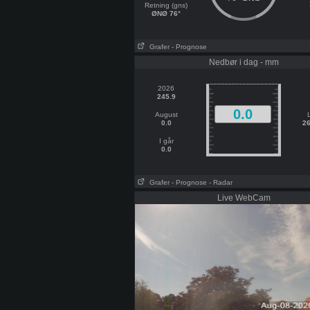
Retning (gns)
ØNØ 76°
Grafer
- Prognose
Nedbør i dag - mm
2026
245.9
0.0
August
0.0
26
I går
0.0
Grafer
- Prognose
- Radar
Live WebCam