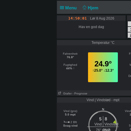
Menu
Hjem
14:50:01
Lør 8 Aug 2026
Hav en god dag
Temperatur °C
Fahrenheit
F
76.8°
24.9°
Fugtighed
44% ↑
↑
25.0°
↓
12.3°
D
Grafer
- Prognose
Vind | Vindstød - mpt
N
Vind (gns)
Vind
5.0 mpt
5
8
2 Bft
Vind
Vindstød
Svag vind
5
76°
ØNØ