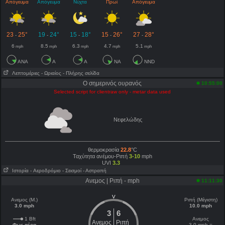
Απόγευμα
Απόγευμα
Νύχτα
Πρωί
Απόγευμα
23
25°
19
24°
15
18°
15
26°
27
28°
-
-
-
-
-
6
8.5
6.3
4.7
5.1
mph
mph
mph
mph
mph
ANA
A
A
NA
NND
Λεπτομέριες
- Ωριαίος
- Πλήρης σελίδα
Ο σημερινός ουρανός
10:55:00
Selected script for clientraw only - metar data used
Νεφελώδης
θερμοκρασία
22.8
°C
Ταχύτητα ανέμου-Ριπή
3-10
mph
UVI
3.3
Ιστορία
- Aεροδρόμιο
- Σεισμοί
- Αστραπή
Ανεμος | Ριπή - mph
11:11:30
V
Ανεμος (Μ.)
Ριπή (Μέγιστη)
3.0 mph
10.0 mph
3
6
1 Bft
Ανεμος
Ανεμος
Ριπή
Φως αέρα
3.0 mph =