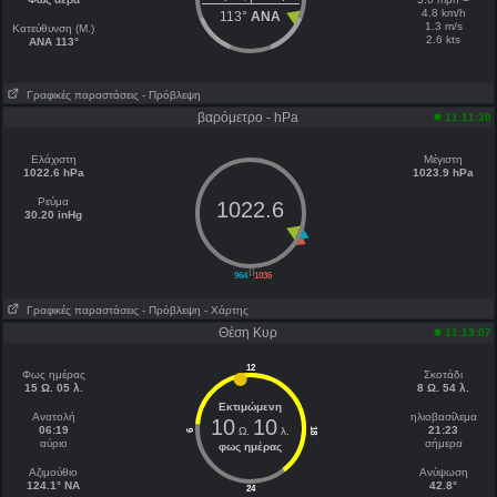
4.8 km/h
113°
ANA
1.3 m/s
Κατεύθυνση (Μ.)
2.6 kts
ANA 113°
Γραφικές παραστάσεις
- Πρόβλεψη
βαρόμετρο - hPa
11:11:30
Ελάχιστη
Μέγιστη
1022.6 hPa
1023.9 hPa
Ρεύμα
1022.6
30.20 inHg
||
964
1036
Γραφικές παραστάσεις
- Πρόβλεψη
- Χάρτης
Θέση Κυρ
11:13:07
12
Φως ημέρας
Σκοτάδι
15 Ω. 05 λ.
8 Ω. 54 λ.
Εκτιμώμενη
Ανατολή
ηλιοβασίλεμα
10
10
06:19
21:23
Ω.
λ.
18
6
αύριο
σήμερα
φως ημέρας
Aζιμούθιο
Ανύψωση
124.1° NA
42.8°
24