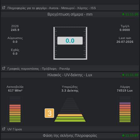
Πληροφορίες για το φεγγάρι
- Αυrora
- Μετεωροί
- Χάρτης
- ISS
Βροχόπτωση σήμερα - mm
11:11:30
2026
Τιμή/λ
245.9
0.0000
Αύγουστος
Last rain
0.0
0.0
26-07-2026
Εχθές
0.0
Γραφικές παραστάσεις
- Πρόβλεψη
- Ραντάρ
Ηλιακός - UV-δείκτης - Lux
11:11:30
Ακτινοβολία
Υπεριώδης
Λάμψη
617 W/m²
3.3 Δείκτης
74519 Lux
3
UV Γύρισε
Φάση της σελήνης Πληροφορίες
11:13:07