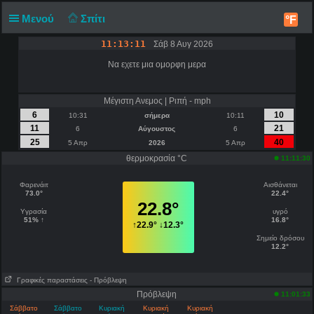
Μενού
Σπίτι
°F
11:13:11
Σάβ 8 Αυγ 2026
Να εχετε μια ομορφη μερα
Μέγιστη Ανεμος | Ριπή - mph
6
10
10:31
σήμερα
10:11
11
21
6
Αύγουστος
6
25
40
5 Απρ
2026
5 Απρ
θερμοκρασία °C
11:11:30
Φαρενάιτ
Αισθάνεται
73.0°
22.4°
22.8°
Υγρασία
υγρό
51% ↑
16.8°
↑
22.9°
↓
12.3°
Σημείο δρόσου
12.2°
Γραφικές παραστάσεις
- Πρόβλεψη
Πρόβλεψη
11:01:33
Σάββατο
Σάββατο
Κυριακή
Κυριακή
Κυριακή