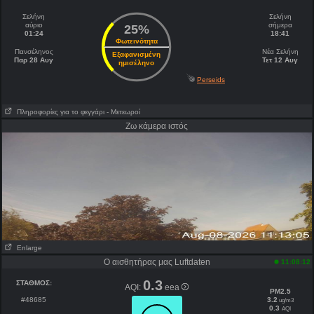
Σελήνη
Σελήνη
αύριο
σήμερα
25%
01:24
18:41
Φωτεινότητα
Πανσέληνος
Νέα Σελήνη
Εξαφανισμένη
Παρ 28 Αυγ
Τετ 12 Αυγ
ημισέληνο
Perseids
Πληροφορίες για το φεγγάρι
- Μετεωροί
Ζω κάμερα ιστός
Enlarge
Ο αισθητήρας μας Luftdaten
11:08:12
0.3
ΣΤΑΘΜΟΣ:
AQI:
eea
PM2.5
#48685
3.2
ug/m3
0.3
AQI