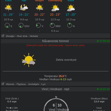
Kveld
Natt
Morgen
Ettermiddag
Kveld
21
26°
19
21°
20
22°
20
23°
17
20°
-
-
-
-
-
10.5
9.6
10.5
12.5
12.3
mpt
mpt
mpt
mpt
mpt
S
SSV
V
NNV
N
-
-
-
0.3
-
mm
Detaljer
- Hver time
- Helside
Nåværende himmel
17:55:00
Selected script for clientraw only - metar data used
Delvis overskyet
Temperatur
26.6
°C
Vindfart-Vindkast
6-13
mph
Historie
- Flyplass
- Jordskjelv
- Lyn
Vind | Vindkast - mpt
18:21:25
N
Vind (Snitt )
Vindkast (Max)
6.0 mpt
13.0 mpt
6
10
2 Bft
Vind
Vind
Vindkast
Svak Vind
6.0 mph =