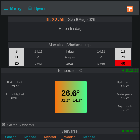
Meny
Hjem
°F
18:22:58
Søn 9 Aug 2026
Ha en fin dag
Max Vind | Vindkast - mpt
8
13
14:11
I dag
14:11
11
21
6
August
6
25
40
5 Apr
2026
5 Apr
Temperatur °C
18:21:25
Fahrenheit
Føles som
79.9°
26.7°
26.6°
Luftfuktighet
Våte pære
42% ↑
18.7°
↑
31.2°
↓
14.3°
Duggpunkt
12.6°
Grafer
- Værvarsel
Værvarsel
18:01:35
Søndag
Mandag
Mandag
Mandag
Mandag