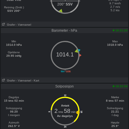
9.7 km/h
200°
SSV
2.7 m/s
Retning (Snitt )
5.2 kts
SSV 200°
Grafer
- Værvarsel
Barometer - hPa
18:21:25
Min
Max
1014.0 hPa
1018.0 hPa
Gjeldene
1014.1
29.95 inHg
||
964
1036
Grafer
- Værvarsel
- Kart
Solposisjon
18:22:54
12
Dagslys
Mørke
15 tms 02 min
8 tms 57 min
Antatt
Soloppgang
Solnedgang
2
58
06:20
21:21
tms
min
18
6
I morgen
I dag
Av dagslys
Azimuth
Høyde
262.5° V
25.9°
24