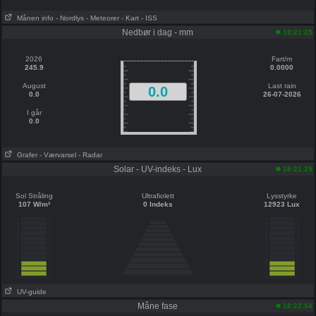
Månen info
- Nordlys
- Meteorer
- Kart
- ISS
Nedbør i dag - mm
18:21:25
2026
Fart/m
245.9
0.0000
August
Last rain
0.0
0.0
26-07-2026
I går
0.0
Grafer
- Værvarsel
- Radar
Solar - UV-indeks - Lux
18:21:25
Sol Stråling
Ultrafiolett
Lysstyrke
107 W/m²
0 Indeks
12923 Lux
UV-guide
Måne fase
18:22:54