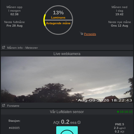
Månen opp
Månen ned
I morgen
I dag
13%
02:38
19:42
Luminans
Neste fullmåne
Neste nye måne
Avtagende måne
Fre 28 Aug
Ons 12 Aug
Perseids
Månen info
- Meteorer
Live webkamera
Forstørre
Vår Luftdaten sensor
18:18:15
0.2
Stasjon:
AQI:
eea
PM2.5
#48685
2.3
ug/m3
0.2
AQI