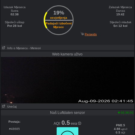
Izlazak Mjeseca
Zalazak Mjeseca
Sutra
Danas
19%
02:38
19:42
osvjetljenja
Sljedeći uštap
Sljedeći mlađak
Padajući izbočeni
Pet 28 kol
Sri 12 kol
Mjesec
Perseids
Info o Mjesecu
- Meteori
Web kamera uživo
Uvećaj
Naš Luftdaten senzor
02:36:02
0.5
Postaja:
AQI:
eea
PM2.5
#48685
4.88
ug/m3
0.5
AQI