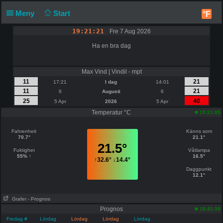
Meny
Start
°F
19:21:21
Fre 7 Aug 2026
Ha en bra dag
Max Vind | Vindil - mpt
11
21
17:21
I dag
14:01
11
21
6
Augusti
6
25
40
5 Apr
2026
5 Apr
Temperatur °C
19:21:05
Fahrenheit
Känns som
70.7°
21.1°
21.5°
Fuktighet
Våtlampa
55% ↑
16.5°
↑
32.6°
↓
14.4°
Daggpunkt
12.1°
Grafer
- Prognos
Prognos
18:41:39
Fredag ​​#
Lördag
Lördag
Lördag
Lördag