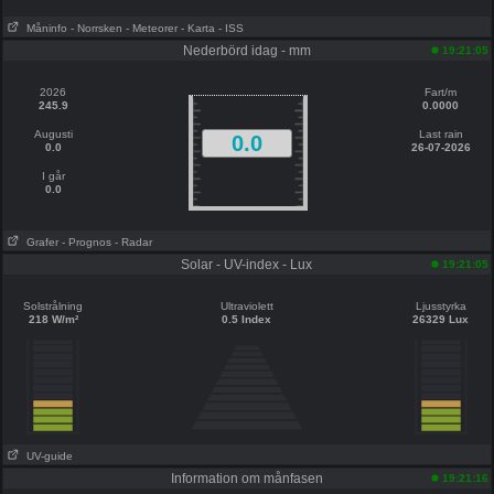
Måninfo
- Norrsken
- Meteorer
- Karta
- ISS
Nederbörd idag - mm
19:21:05
2026
Fart/m
245.9
0.0000
Augusti
Last rain
0.0
0.0
26-07-2026
I går
0.0
Grafer
- Prognos
- Radar
Solar - UV-index - Lux
19:21:05
Solstrålning
Ultraviolett
Ljusstyrka
218 W/m²
0.5 Index
26329 Lux
UV-guide
Information om månfasen
19:21:16