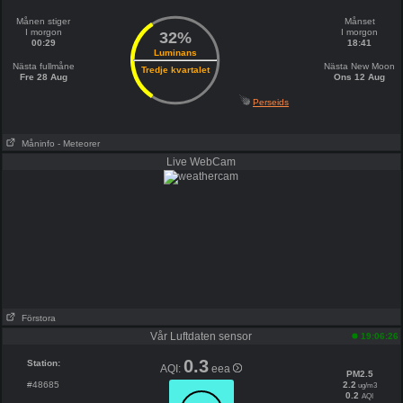
Månen stiger
Månset
I morgon
I morgon
32%
00:29
18:41
Luminans
Nästa fullmåne
Nästa New Moon
Tredje kvartalet
Fre 28 Aug
Ons 12 Aug
Perseids
Måninfo
- Meteorer
Live WebCam
Förstora
Vår Luftdaten sensor
19:06:26
0.3
Station:
AQI:
eea
PM2.5
#48685
2.2
ug/m3
0.2
AQI