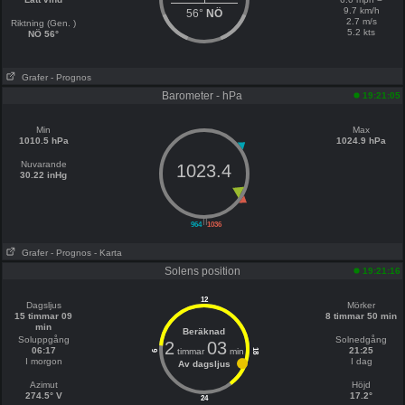
9.7 km/h
56°
NÖ
2.7 m/s
Riktning (Gen. )
5.2 kts
NÖ 56°
Grafer
- Prognos
Barometer - hPa
19:21:05
Min
Max
1010.5 hPa
1024.9 hPa
Nuvarande
1023.4
30.22 inHg
||
964
1036
Grafer
- Prognos
- Karta
Solens position
19:21:16
12
Dagsljus
Mörker
15 timmar 09
8 timmar 50 min
min
Beräknad
Soluppgång
Solnedgång
2
03
06:17
21:25
timmar
min
18
6
I morgon
I dag
Av dagsljus
Azimut
Höjd
274.5° V
17.2°
24