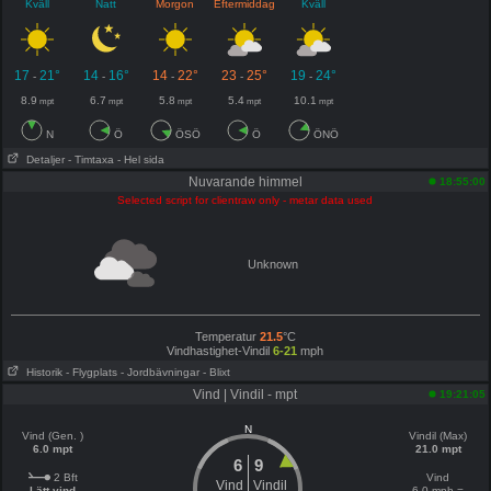
Kväll
Natt
Morgon
Eftermiddag
Kväll
17
21°
14
16°
14
22°
23
25°
19
24°
-
-
-
-
-
8.9
6.7
5.8
5.4
10.1
mpt
mpt
mpt
mpt
mpt
N
Ö
ÖSÖ
Ö
ÖNÖ
Detaljer
- Timtaxa
- Hel sida
Nuvarande himmel
18:55:00
Selected script for clientraw only - metar data used
Unknown
Temperatur
21.5
°C
Vindhastighet-Vindil
6-21
mph
Historik
- Flygplats
- Jordbävningar
- Blixt
Vind | Vindil - mpt
19:21:05
N
Vind (Gen. )
Vindil (Max)
6.0 mpt
21.0 mpt
6
9
2 Bft
Vind
Vind
Vindil
Lätt vind
6.0 mph =